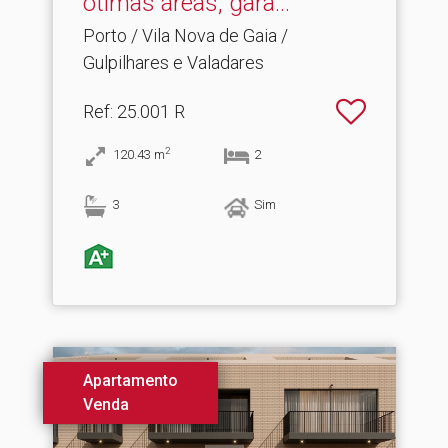
ótimas áreas, gara.​..
Porto / Vila Nova de Gaia /
Gulpilhares e Valadares
Ref
: 25.001 R
2
120.43
m
2
3
Sim
Apartamento
Venda