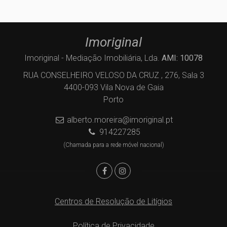
Imoriginal
Imoriginal - Mediação Imobiliária, Lda.
AMI: 10078
RUA CONSELHEIRO VELOSO DA CRUZ , 276, Sala 3
4400-093 Vila Nova de Gaia
Porto
alberto.moreira@imoriginal.pt
914227285
(Chamada para a rede móvel nacional)
Centros de Resolução de Litígios
Política de Privacidade