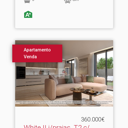
Apartamento
Venda
360.000€
White II j/praias, T2 c/