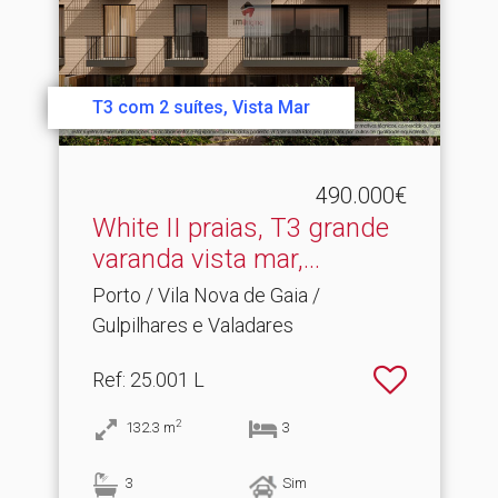
T3 com 2 suítes, Vista Mar
490.000€
White II praias, T3 grande
varanda vista mar,.​..
Porto / Vila Nova de Gaia /
Gulpilhares e Valadares
Ref
: 25.001 L
2
132.3
m
3
3
Sim