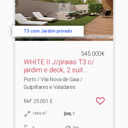
T3 com Jardim privado
545.000€
WHITE II J/praias T3 c/
jardim e deck, 2 suit.​..
Porto / Vila Nova de Gaia /
Gulpilhares e Valadares
Ref
: 25.001 E
2
138.6
m
3
3
Sim