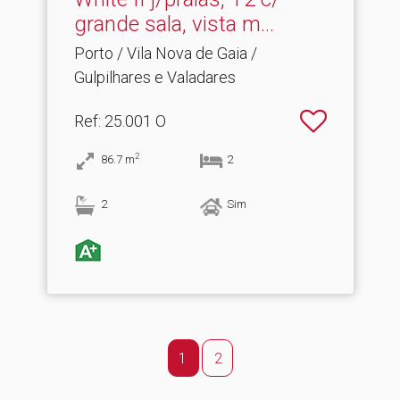
grande sala, vista m.​..
Porto / Vila Nova de Gaia /
Gulpilhares e Valadares
Ref
: 25.001 O
2
86.7
m
2
2
Sim
1
2