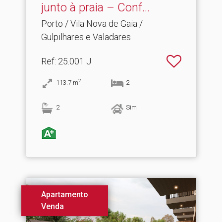
junto à praia – Conf.​..
Porto / Vila Nova de Gaia /
Gulpilhares e Valadares
Ref
: 25.001 J
2
113.7
m
2
2
Sim
Apartamento
Venda