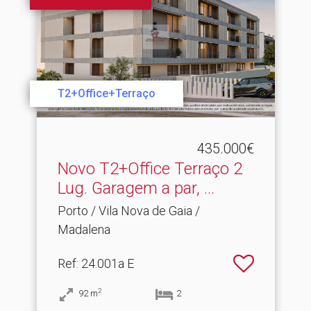
T2+Office+Terraço
435.000€
Novo T2+Office Terraço 2
Lug.​ Garagem a par, ...
Porto / Vila Nova de Gaia /
Madalena
Ref
: 24.001a E
2
92
m
2