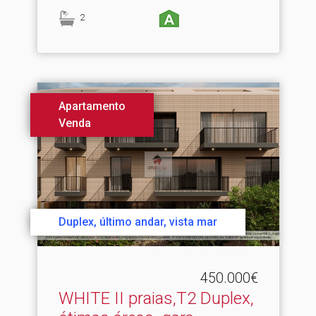
2
Apartamento
Venda
Duplex, último andar, vista mar
450.000€
WHITE II praias,T2 Duplex,