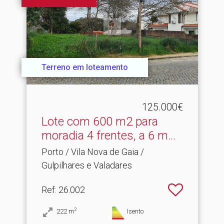
Terreno em loteamento
125.000€
Lote com 600 m2 para
moradia 4 frentes, a 6 m.​..
Porto / Vila Nova de Gaia /
Gulpilhares e Valadares
Ref
: 26.002
2
222
m
Isento