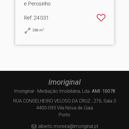
e Perosinho
Ref
: 24.031
2
386
m
Imoriginal
Imoriginal - Mediação Imobiliária, Lda.
AMI: 10078
RUA CONSELHEIRO VELOSO DA CRUZ , 276, Sala 3
4400-093 Vila Nova de Gaia
Porto
alberto.moreira@imoriginal.pt