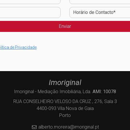
lítica de Privacidade
.
Imoriginal
Imoriginal - Mediação Imobiliária, Lda.
AMI: 10078
RUA CONSELHEIRO VELOSO DA CRUZ , 276, Sala 3
4400-093 Vila Nova de Gaia
Porto
alberto.moreira@imoriginal.pt