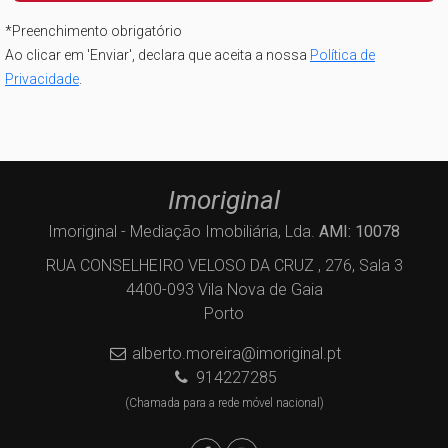
*
Preenchimento obrigatório
Ao clicar em 'Enviar', declara que aceita a nossa
Política de
Privacidade
.
Imoriginal
Imoriginal - Mediação Imobiliária, Lda.
AMI: 10078
RUA CONSELHEIRO VELOSO DA CRUZ , 276, Sala 3
4400-093 Vila Nova de Gaia
Porto
alberto.moreira@imoriginal.pt
914227285
(Chamada para a rede móvel nacional)