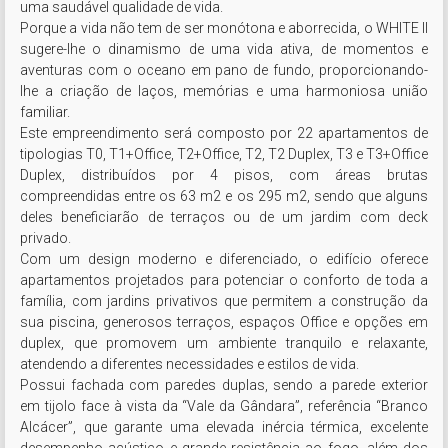
uma saudável qualidade de vida.

Porque a vida não tem de ser monótona e aborrecida, o WHITE II 
sugere-lhe o dinamismo de uma vida ativa, de momentos e 
aventuras com o oceano em pano de fundo, proporcionando-
lhe a criação de laços, memórias e uma harmoniosa união 
familiar.

Este empreendimento será composto por 22 apartamentos de 
tipologias T0, T1+Office, T2+Office, T2, T2 Duplex, T3 e T3+Office 
Duplex, distribuídos por 4 pisos, com áreas brutas 
compreendidas entre os 63 m2 e os 295 m2, sendo que alguns 
deles beneficiarão de terraços ou de um jardim com deck 
privado.

Com um design moderno e diferenciado, o edifício oferece 
apartamentos projetados para potenciar o conforto de toda a 
família, com jardins privativos que permitem a construção da 
sua piscina, generosos terraços, espaços Office e opções em 
duplex, que promovem um ambiente tranquilo e relaxante, 
atendendo a diferentes necessidades e estilos de vida.

Possui fachada com paredes duplas, sendo a parede exterior 
em tijolo face à vista da “Vale da Gândara”, referência “Branco 
Alcácer”, que garante uma elevada inércia térmica, excelente 