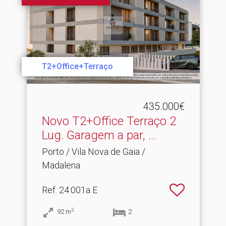
T2+Office+Terraço
435.000€
Novo T2+Office Terraço 2
Lug.​ Garagem a par, ...
Porto / Vila Nova de Gaia /
Madalena
Ref
: 24.001a E
2
92
m
2