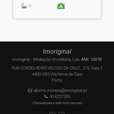
2
Imoriginal
Imoriginal - Mediação Imobiliária, Lda.
AMI: 10078
RUA CONSELHEIRO VELOSO DA CRUZ , 276, Sala 3
4400-093 Vila Nova de Gaia
Porto
alberto.moreira@imoriginal.pt
914227285
(Chamada para a rede móvel nacional)