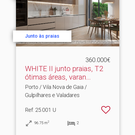
Junto às praias
360.000€
WHITE II junto praias, T2
ótimas áreas, varan.​..
Porto / Vila Nova de Gaia /
Gulpilhares e Valadares
Ref
: 25.001 U
2
96.75
m
2