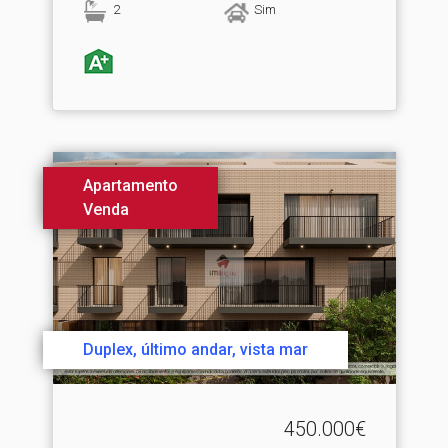
2
Sim
Apartamento
Venda
Duplex, último andar, vista mar
450.000€