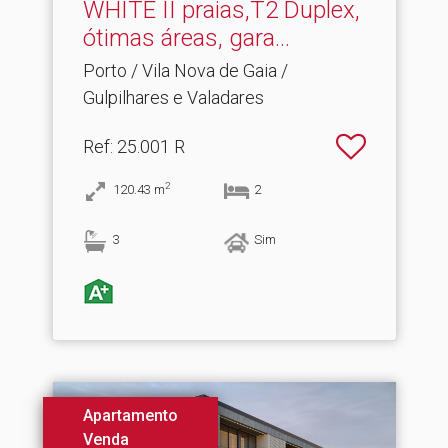
WHITE II praias,T2 Duplex,
ótimas áreas, gara.​..
Porto / Vila Nova de Gaia /
Gulpilhares e Valadares
Ref
: 25.001 R
2
120.43
m
2
3
Sim
Apartamento
Venda