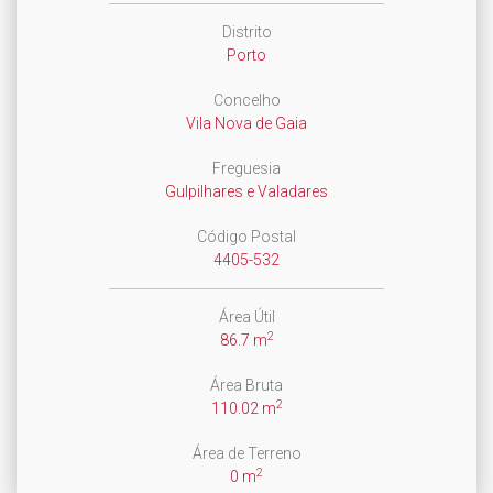
Distrito
Porto
Concelho
Vila Nova de Gaia
Freguesia
Gulpilhares e Valadares
Código Postal
4405-532
Área Útil
2
86.7 m
Área Bruta
2
110.02 m
Área de Terreno
2
0 m