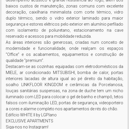
desempenho acústico e grande resistência ao fogo, além dos 
baixos custos de manutenção, zonas comuns com excelente 
decoração, caixilharia minimalista com corte térmico, vidro 
duplo térmico, sendo o vidro exterior laminado para maior 
segurança e estores elétricos pelo exterior em alumínio perfilado 
com isolamento de poliuretano, estacionamento na cave 
reservado e acessos para mobilidade reduzida.

As áreas interiores são generosas, criadas num conceito de 
modernidade e funcionalidade, onde realçam os espaços 
”Office” e os acabamentos, equipamentos e construção de 
qualidade “premium”.

Destacam-se as cozinhas equipadas com eletrodomésticos da 
MIELE, ar condicionado MITSUBISHI, bomba de calor, portas 
interiores lacadas de altura igual ao pé direito da habitação, 
soalho LINKFLOOR KINGDOM e cerâmicas da Porcelanosa, 
louças sanitárias suspensas, na zona de duche tem um nicho 
iluminado com LED para colocar o gel de banho e champô, tetos 
falsos com iluminação LED, portas de segurança, videoporteiro 
a cores e alarme completo nos apartamentos de rés do chão.

Edifício WHITE II by LGPlano

EXCLUSIVE APARTMENTS

Siga-nos no Instagram! 
