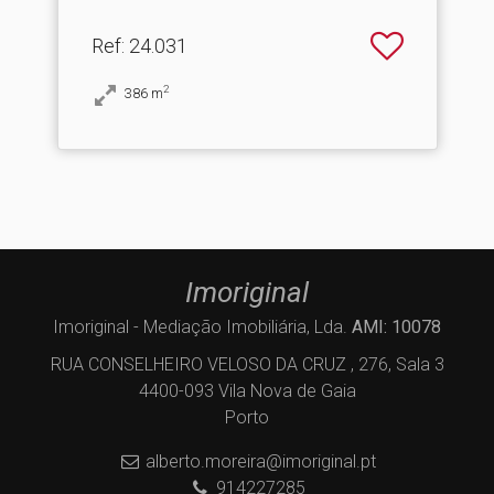
Ref
: 24.031
2
386
m
Imoriginal
Imoriginal - Mediação Imobiliária, Lda.
AMI: 10078
RUA CONSELHEIRO VELOSO DA CRUZ , 276, Sala 3
4400-093 Vila Nova de Gaia
Porto
alberto.moreira@imoriginal.pt
914227285