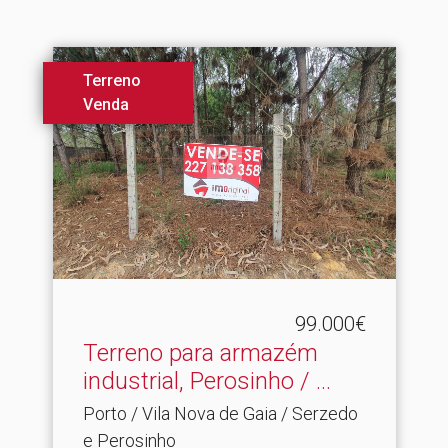
Terreno
Venda
99.000€
Terreno para armazém
industrial, Perosinho / .​..
Porto / Vila Nova de Gaia / Serzedo
e Perosinho