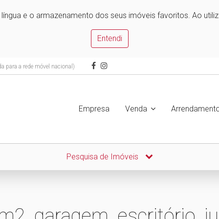
e língua e o armazenamento dos seus imóveis favoritos. Ao utili
Entendi
 para a rede móvel nacional)
Empresa
Venda
Arrendament
Pesquisa de Imóveis
, garagem, escritório, ju