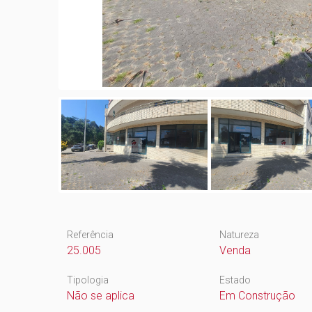
Referência
Natureza
25.005
Venda
Tipologia
Estado
Não se aplica
Em Construção