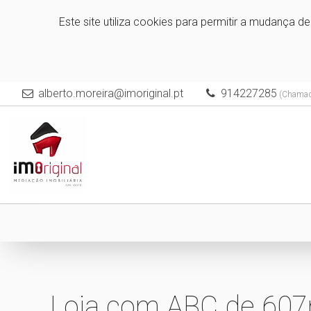
Este site utiliza cookies para permitir a mudança d
alberto.moreira@imoriginal.pt
914227285
(Chamada
Loja com ABC de 607m2