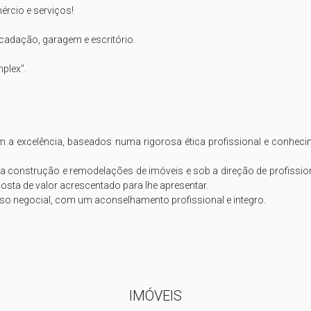
rcio e serviços!

ecadação, garagem e escritório.

plex".

excelência, baseados numa rigorosa ética profissional e conhecime
construção e remodelações de imóveis e sob a direção de profissio
sta de valor acrescentado para lhe apresentar.

 negocial, com um aconselhamento profissional e integro.

IMÓVEIS