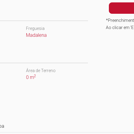
*
Preenchiment
Ao clicar em 'E
Freguesia
Madalena
Área de Terreno
2
0 m
pa