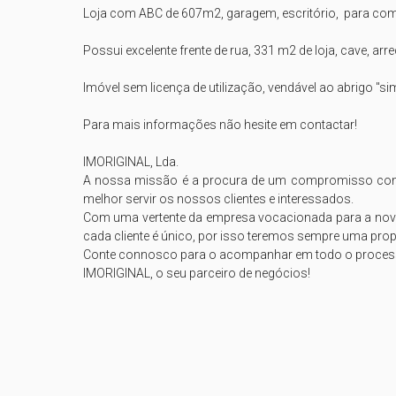
Loja com ABC de 607m2, garagem, escritório,  para comé
Possui excelente frente de rua, 331 m2 de loja, cave, arr
Imóvel sem licença de utilização, vendável ao abrigo "sim
Para mais informações não hesite em contactar!

IMORIGINAL, Lda.

A nossa missão é a procura de um compromisso com a 
melhor servir os nossos clientes e interessados.

Com uma vertente da empresa vocacionada para a nova 
cada cliente é único, por isso teremos sempre uma propo
Conte connosco para o acompanhar em todo o processo