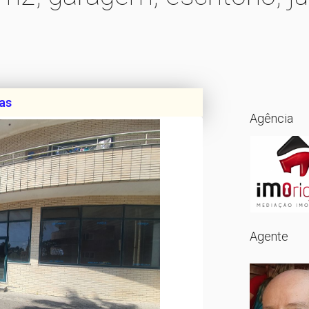
as
Agência
Agente