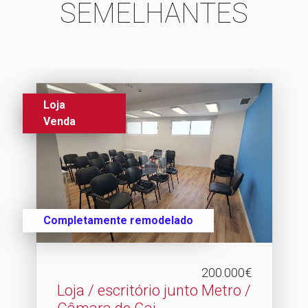
SEMELHANTES
Loja
Venda
Completamente remodelado
200.000€
Loja / escritório junto Metro /