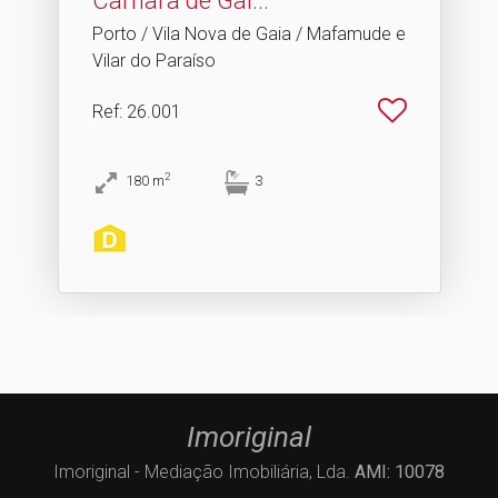
Câmara de Gai.​..
Porto / Vila Nova de Gaia / Mafamude e
Vilar do Paraíso
Ref
: 26.001
2
180
m
3
Imoriginal
Imoriginal - Mediação Imobiliária, Lda.
AMI: 10078