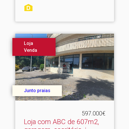
Loja
Venda
Junto praias
597.000€
Loja com ABC de 607m2,