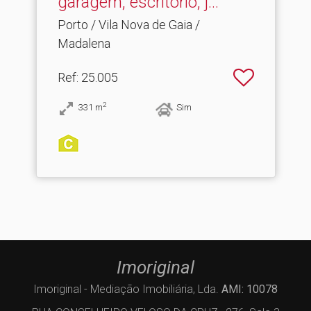
garagem, escritório, j.​..
Porto / Vila Nova de Gaia /
Madalena
Ref
: 25.005
2
331
m
Sim
Imoriginal
Imoriginal - Mediação Imobiliária, Lda.
AMI: 10078