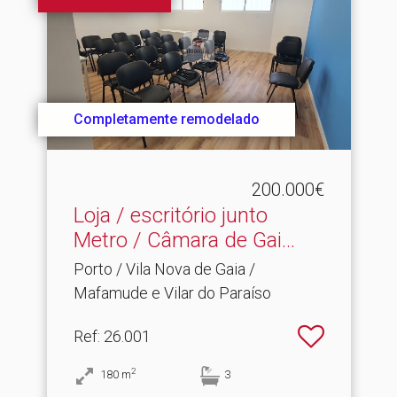
Completamente remodelado
200.000€
Loja / escritório junto
Metro / Câmara de Gai.​..
Porto / Vila Nova de Gaia /
Mafamude e Vilar do Paraíso
Ref
: 26.001
2
180
m
3