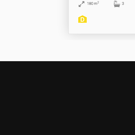
2
180
m
3