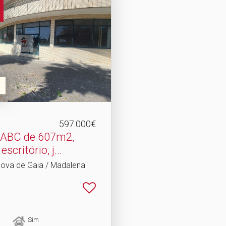
597.000€
 ABC de 607m2,
critório, j.​..
 Nova de Gaia / Madalena
Sim