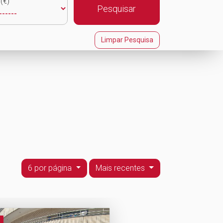
(€)
Pesquisar
Limpar Pesquisa
6 por página
Mais recentes