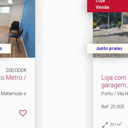
Loja
Venda
o
Junto praias
200.000€
nto Metro /
Loja com
garagem, es
 / Mafamude e
Porto / Vila
Ref
: 25.005
2
331
m