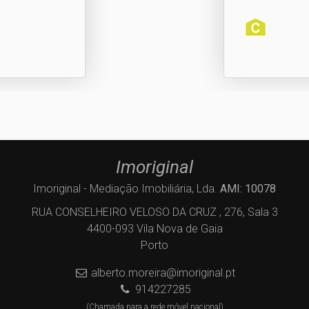
Imoriginal
Imoriginal - Mediação Imobiliária, Lda.
AMI: 10078
RUA CONSELHEIRO VELOSO DA CRUZ , 276, Sala 3
4400-093 Vila Nova de Gaia
Porto
alberto.moreira@imoriginal.pt
914227285
(Chamada para a rede móvel nacional)